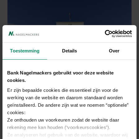
Toestemming
Details
Over
Bank Nagelmackers gebruikt voor deze website
THE FEDERAL RESERVE ("THE FED") OF THE
UNITED STATES
cookies.
Er zijn bepaalde cookies die essentieel zijn voor de
werking van de website en daarom standaard worden
Aandelenmarkten verrassen
geïnstalleerd. De andere zijn wat we noemen “optionele”
cookies:
positief
Ze onthouden uw voorkeuren zodat de website daar
ondanks onzekerheid
rekening mee kan houden (‘voorkeurscookies’).
Ze analyseren het gebruik van de website, waardoor wij