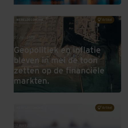
Geopolitiek en inflatie bleven in mei de toon zetten op 
Artikel
WERELDECONOMIE
05 Juni 2026
Geopolitiek en inflatie
bleven in mei de toon
zetten op de financiële
markten.
Conflict in het Midden-Oosten en een monetair dilemma
Artikel
WERELDECONOMIE
02 April 2026