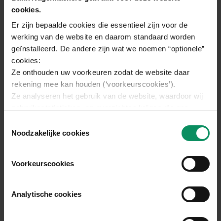
cookies.
Er zijn bepaalde cookies die essentieel zijn voor de
werking van de website en daarom standaard worden
geïnstalleerd. De andere zijn wat we noemen “optionele”
cookies:
Ze onthouden uw voorkeuren zodat de website daar
rekening mee kan houden (‘voorkeurscookies’).
Ze analyseren het gebruik van de website, waardoor wij
gebruiksstatistieken -en overzichten krijgen die ons
helpen de website te verbeteren (‘analytische cookies’).
Toestemmingsselectie
Ze laten toe dat Bank Nagelmackers en/of derden, vooral
Noodzakelijke cookies
Google, Microsoft en facebook, u gepersonaliseerde
advertenties tonen (‘marketingcookies’).
Voorkeurscookies
Wij vragen u hierna toestemming voor het gebruik van
deze drie soorten cookies.
U kan instemmen met alle cookies, maar u kan ook, via
Analytische cookies
het tabblad “details” voor elk van de drie categorieën
afzonderlijk bepalen of u de cookies aanvaard of niet. U