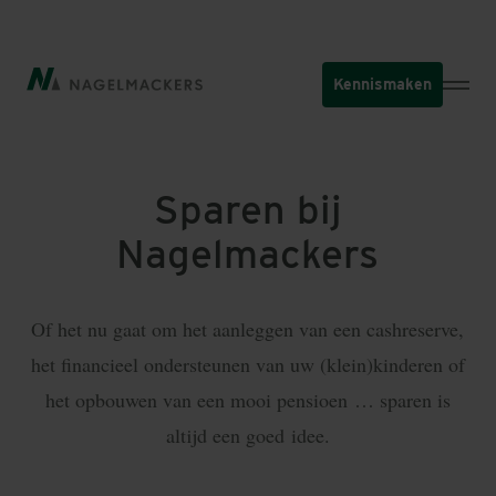
Overslaan
en
naar
Kennismaken
de
inhoud
gaan
Sparen bij
Nagelmackers
Of het nu gaat om het aanleggen van een cashreserve,
het financieel ondersteunen van uw (klein)kinderen of
het opbouwen van een mooi pensioen … sparen is
altijd een goed idee.