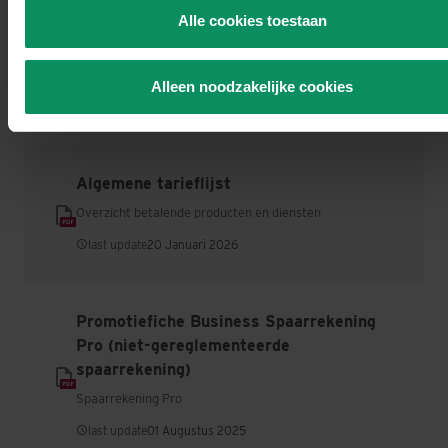
uw browserinstellingen zal moeten verwijderen.
Alle cookies toestaan
U vindt meer informatie, incl. over uw rechten, in het tabblad
Essentiële spaardersinformatie Superior
“Over”.
Spaarrekening
Alleen noodzakelijke cookies
last update
20 Januari 2026
Algemene tarieflijst
Overzicht betalende producten en diensten
last update
20 Januari 2026
Promotiefiche Business Spaarrekening
Pro (niet-gereglementeerde
spaarrekening)
Spaarrekening Pro
last update
01 Augustus 2025