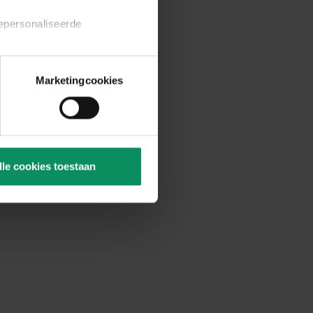
gepersonaliseerde
rie categorieën afzonderlijk
Marketingcookies
es.
ieuw te openen via de link
zogenaamde permanente
lle cookies toestaan