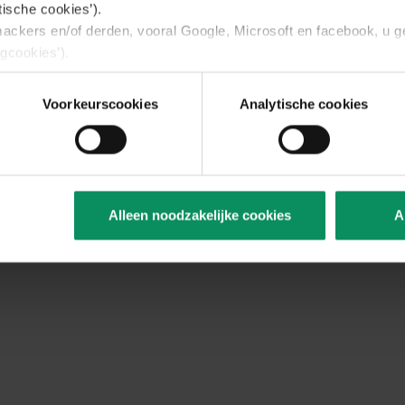
tische cookies’).
ackers en/of derden, vooral Google, Microsoft en facebook, u 
gcookies’).
ing voor het gebruik van deze drie soorten cookies.
ies, maar u kan ook, via het tabblad “details” voor elk van de d
Voorkeurscookies
Analytische cookies
aard of niet. U vindt er bovendien meer informatie over de cooki
 moment wijzigen of intrekken door dit toestemmingsvenster opn
nderaan elke pagina van de website. Het is mogelijk dat u de 
serinstellingen zal moeten verwijderen.
. over uw rechten, in het tabblad “Over”.
Alleen noodzakelijke cookies
A