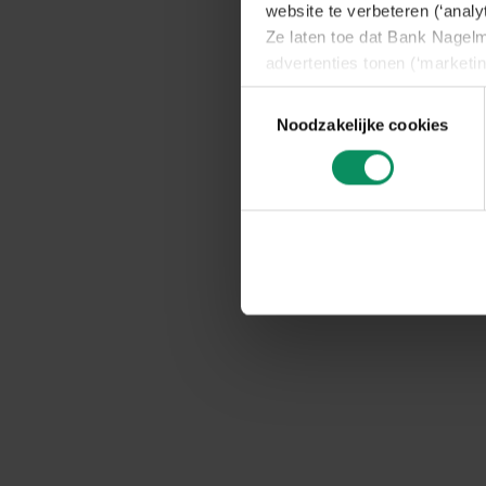
website te verbeteren (‘analy
Ze laten toe dat Bank Nagelm
advertenties tonen (‘marketin
Wij vragen u hierna toestemm
Toestemmingsselectie
U kan instemmen met alle cook
Noodzakelijke cookies
bepalen of u de cookies aanv
U kan uw toestemming op elk
naar de
cookieverklaring
, o
cookies nog zelf via uw brow
U vindt meer informatie, incl