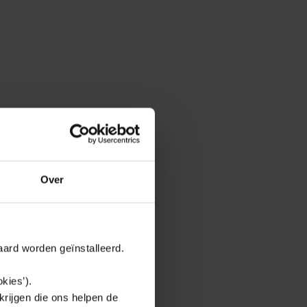
Over
aard worden geïnstalleerd.
kies’).
krijgen die ons helpen de