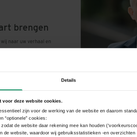
art brengen
 wij naar uw verhaal en
ete vragen te stellen en
voor uw vermogens- en/of
ormatie over uw
eel al een overzicht op
Details
gen. Tot slot bepalen we
lange termijn.
 voor deze website cookies.
 essentieel zijn voor de werking van de website en daarom stand
n “optionele” cookies:
zodat de website daar rekening mee kan houden (‘voorkeurscoo
n de website, waardoor wij gebruiksstatistieken -en overzichten 