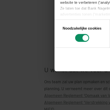
website te verbeteren (‘analy
Ze laten toe dat Bank Nagelm
advertenties tonen (‘marketin
Wij vragen u hierna toestemm
Toestemmingsselectie
U kan instemmen met alle cook
Noodzakelijke cookies
bepalen of u de cookies aanv
U kan uw toestemming op elk
naar de
cookieverklaring
, o
cookies nog zelf via uw brow
U vindt meer informatie, incl
U wenst dat we voor u
Ons team zal uw plan opmaken en sch
planning. U verneemt meer over dit
Algemeen Reglement 'Opmaak van 
Algemeen Reglement 'Verstrekking v
MiFID