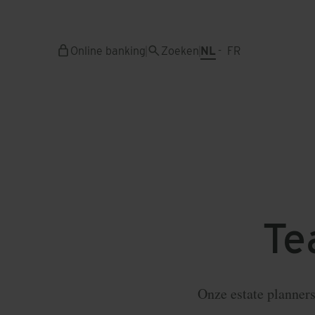
Overslaan
en
naar
Online banking
Zoeken
NL
FR
de
inhoud
gaan
T
Onze estate planners