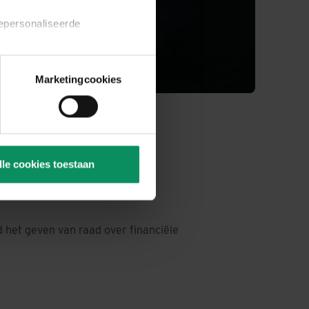
gepersonaliseerde
rie categorieën afzonderlijk
Marketingcookies
es.
ieuw te openen via de link
zogenaamde permanente
lle cookies toestaan
het geven van raad over financiële