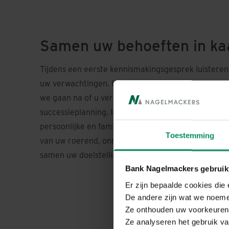
Samen uw behoeften in ka
Tijdens een eerste kennismakingsgesprek luisteren
uw verwachtingen. U hebt de mogelijkheid om concr
we gaan na of u verdere stappen wenst te zetten 
successieplanning. In dat geval verzamelen we inf
persoonlijke en familiale situatie en stellen eventu
Toestemming
van uw roerend, onroerend en professioneel vermo
samen uw doelstellingen op korte, middellange en 
Bank Nagelmackers gebruikt
Er zijn bepaalde cookies die
De andere zijn wat we noeme
Ze onthouden uw voorkeuren 
Ze analyseren het gebruik va