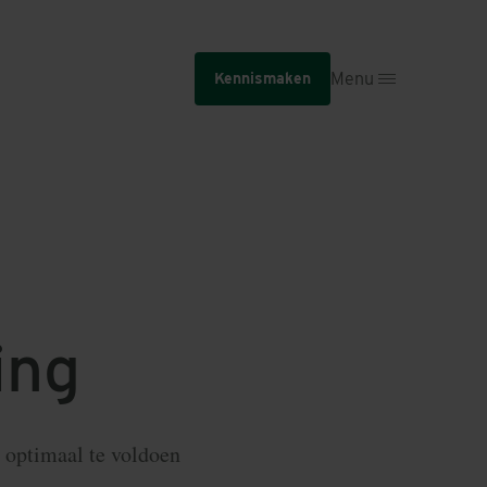
Menu
Kennismaken
ing
m optimaal te voldoen