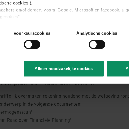
tische cookies’).
ackers en/of derden, vooral Google, Microsoft en facebook, u 
gcookies’).
ing voor het gebruik van deze drie soorten cookies.
ies, maar u kan ook, via het tabblad “details” voor elk van de d
Voorkeurscookies
Analytische cookies
aard of niet. U vindt er bovendien meer informatie over de cooki
 moment wijzigen of intrekken door dit toestemmingsvenster opn
nderaan elke pagina van de website. Het is mogelijk dat u de 
serinstellingen zal moeten verwijderen.
. over uw rechten, in het tabblad “Over”.
Alleen noodzakelijke cookies
A
 een plan op maat uitwerken?
riftelijk overmaken rekening houdend met de wetgeving rond 
 onderwerp in de volgende documenten:
Vermogensscan'
an Raad over Financiële Planning'