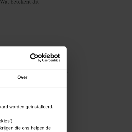
Wat betekent dit
’s met zich mee. Eén van de veel
Over
vangen ze het originele
edende ontvanger. Die voert
jden, voeren banken dus een
aard worden geïnstalleerd.
gunstigde overeenkomt met het
kies’).
krijgen die ons helpen de