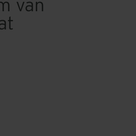
am van
at