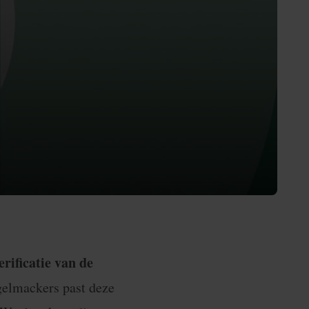
erificatie van de
gelmackers past deze