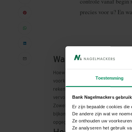
controle vanaf begin
precies voor u? En wa
Waarom is deze con
Hoewel digitaal betalen vandaag alma
Toestemming
voorkomende vormen van oplichting i
rekeningnummer door hun eigen num
vervolgens, zonder argwaan, een bet
Bank Nagelmackers gebruikt
Zowel particulieren als ondernemers
Er zijn bepaalde cookies die
bijkomende veiligheidsmaatregel in:
De andere zijn wat we noeme
Ze onthouden uw voorkeuren 
opgegeven rekeningnummer.
Ze analyseren het gebruik va
Hoe werkt de verifi