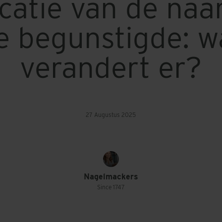
icatie van de na
e begunstigde: w
verandert er?
27 Augustus 2025
Nagelmackers
Since 1747