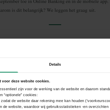
 september toe in
Online Banking
en in de mobiele app. 
arom is dit belangrijk? We leggen het graag uit.
trole belangrijk?
ar veiliger verloopt, brengt het ook soms nieuwe frauderisico
Details
s wanneer criminelen een factuur onderscheppen. Daarbij ver
mer en sturen het frauduleuze document naar de nietsvermo
aling uit naar de verkeerde persoon.
 voor deze website cookies.
 kunnen op die manier misleid worden. Om dit risico te vermi
 essentieel zijn voor de werking van de website en daarom stand
 een automatische controle die nagaat of de naam van de be
n “optionele” cookies:
zodat de website daar rekening mee kan houden (‘voorkeurscoo
n de website, waardoor wij gebruiksstatistieken -en overzichten 
catie?