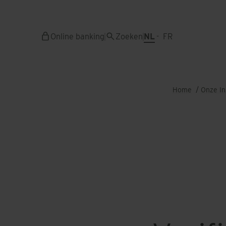
Overslaan
en
naar
Online banking
Zoeken
NL
FR
de
inhoud
gaan
Home
Onze In