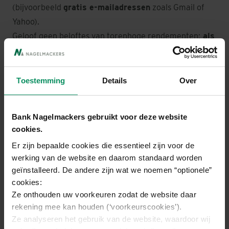
(bijvoorbeeld
gratis e-mailadressen
zoals Gmail of
Yahoo).
Geloof geen beloftes van torenhoge rendementen;
als
iets te mooi is om waar te zijn, dan is het dat
meestal ook
Wees
kritisch
bij buitenlandse aanbieders van
Toestemming
Details
Over
producten of diensten
Deel nooit uw privégegevens
(naam, adres,
Bank Nagelmackers gebruikt voor deze website
telefoonnummer, bankkaartnummer, pincode) via e-
cookies.
mail, sociale media, sms of telefoon
Er zijn bepaalde cookies die essentieel zijn voor de
Als u twijfelt, kan u deze gouden regel volgen: als een
werking van de website en daarom standaard worden
aanbod te mooi lijkt om waar te zijn, is dat
geïnstalleerd. De andere zijn wat we noemen “optionele”
waarschijnlijk ook zo. Voorzichtig zijn is uw beste
cookies:
bescherming!
Ze onthouden uw voorkeuren zodat de website daar
rekening mee kan houden (‘voorkeurscookies’).
Ze analyseren het gebruik van de website, waardoor wij