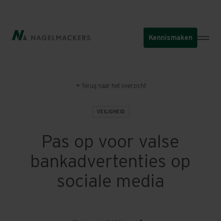
Overslaan
en
naar
Kennismaken
de
inhoud
gaan
Terug naar het overzicht
VEILIGHEID
Pas op voor valse
bankadvertenties op
sociale media