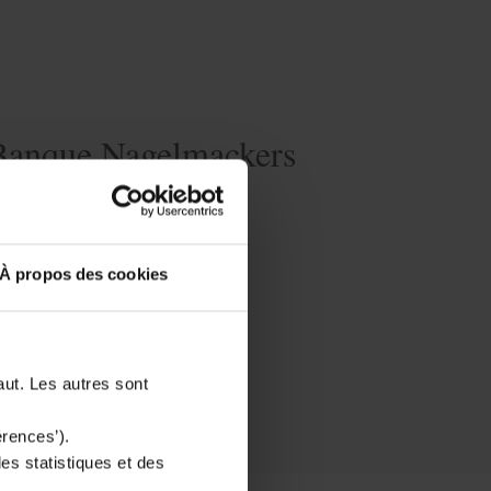
 Banque Nagelmackers
'épargne réglementée
À propos des cookies
aut. Les autres sont
érences’).
des statistiques et des