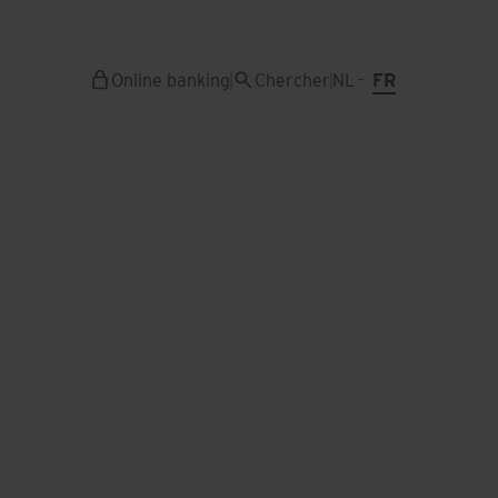
Aller
au
contenu
Online banking
Chercher
NL
FR
principal