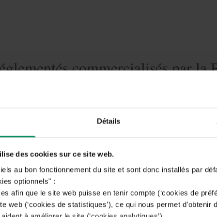
églementés commercialisés par la
tes les informations pertinentes concernant les 4 formules d
différentes proposées par la Banque Nagelmackers.
Détails
Découvrez nos Comptes d'épargne réglementés
ise des cookies sur ce site web.
els au bon fonctionnement du site et sont donc installés par déf
es optionnels" :
s afin que le site web puisse en tenir compte (‘cookies de préf
 site web (‘cookies de statistiques’), ce qui nous permet d’obtenir 
 aident à améliorer le site (‘cookies analytiques’).