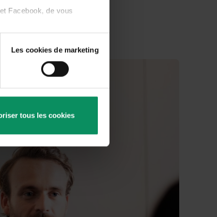
t et Facebook, de vous
ssus.
miner pour chacune des trois
Les cookies de marketing
ions sur les cookies.
de consentement via le lien
hyperlien disponible sur
 les cookies dits permanents
droits, dans l’onglet "A
riser tous les cookies