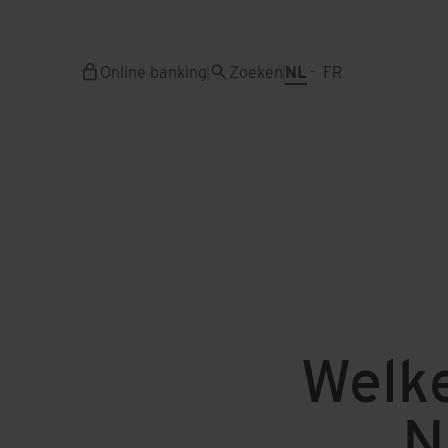
Overslaan
en
naar
Online banking
Zoeken
NL
FR
de
inhoud
gaan
Welke
N