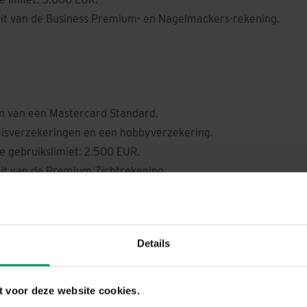
ait van de Business Premium- en Nagelmackers-rekening.
n van een Mastercard Standard.
reisverzekeringen en een hobbyverzekering.
 gebruikslimiet: 2.500 EUR.
ait van de Premium Zichtrekening.
inum
Details
n van een Mastercard Gold.
verzekering voor uw reizen.
 voor deze website cookies.
e gebruikslimiet: 5.000 EUR.