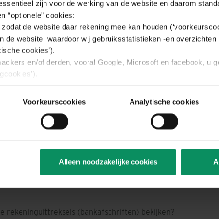
 essentieel zijn voor de werking van de website en daarom stand
ait van de Nagelmackers Zichtrekening.
n “optionele” cookies:
zodat de website daar rekening mee kan houden (‘voorkeurscoo
er kredietkaarten?
n de website, waardoor wij gebruiksstatistieken -en overzichten 
tische cookies’).
 op
veelgestelde vragen
of
neem gerust contact op met uw Na
ackers en/of derden, vooral Google, Microsoft en facebook, u 
r.
gcookies’).
ing voor het gebruik van deze drie soorten cookies.
ies, maar u kan ook, via het tabblad “details” voor elk van de d
Voorkeurscookies
Analytische cookies
aard of niet. U vindt er bovendien meer informatie over de cooki
 moment wijzigen of intrekken door dit toestemmingsvenster opn
nderaan elke pagina van de website. Het is mogelijk dat u de 
serinstellingen zal moeten verwijderen.
Top 5 meest populaire antwoorden
. over uw rechten, in het tabblad “Over”.
Alleen noodzakelijke cookies
A
le rekeninguittreksels (bankafschriften) bekijken?