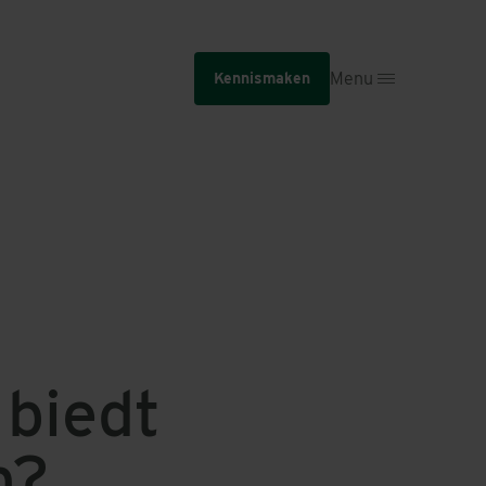
Menu
Kennismaken
 biedt
n?