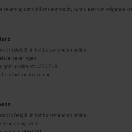
pe rekening dat u bij ons aanhoudt, kunt u een van volgende k
dard
al: in België, in het buitenland én online!
eisverzekeringen.
 gebruikslimiet: 1.250 EUR.
e Comfort Zichtrekening.
ness
al: in België, in het buitenland en online!
ering en bijstand.
 limiet: 5.000 EUR.