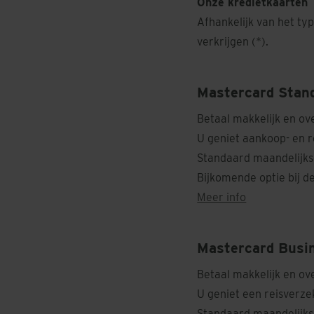
Onze kredietkaarten
Afhankelijk van het ty
verkrijgen (*).
Mastercard Stan
Betaal makkelijk en over
U geniet aankoop- en r
Standaard maandelijkse
Bijkomende optie bij d
Meer info
Mastercard Busi
Betaal makkelijk en over
U geniet een reisverzek
Standaard maandelijkse