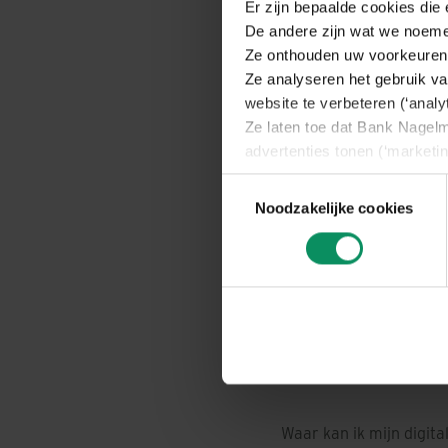
Er zijn bepaalde cookies die
Inbegrepen in het forf
De andere zijn wat we noeme
Meer info
Ze onthouden uw voorkeuren 
Hebt u nog vragen ov
Ze analyseren het gebruik va
website te verbeteren (‘analy
Lees onze antwoorden
Ze laten toe dat Bank Nagelm
Hij helpt u graag verde
advertenties tonen (‘marketin
Wij vragen u hierna toestemm
Toestemmingsselectie
U kan instemmen met alle cook
Noodzakelijke cookies
bepalen of u de cookies aanv
U kan uw toestemming op elk
naar de
cookieverklaring
, o
cookies nog zelf via uw brow
U vindt meer informatie, incl
Waar kan ik mijn digita