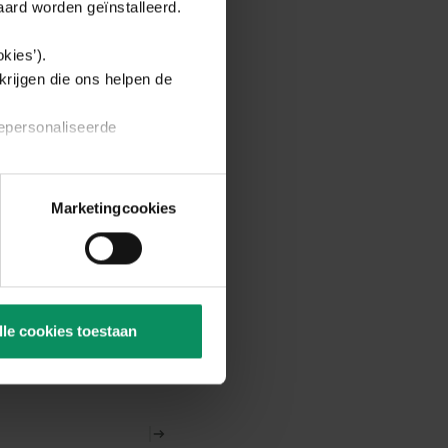
aard worden geïnstalleerd.
kies’).
krijgen die ons helpen de
gelmackers-adviseur
.
gepersonaliseerde
rie categorieën afzonderlijk
Marketingcookies
es.
ieuw te openen via de link
zogenaamde permanente
lle cookies toestaan