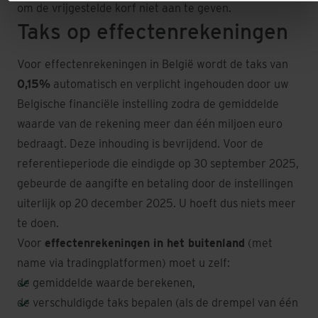
om de vrijgestelde korf niet aan te geven.
Taks op effectenrekeningen
Voor effectenrekeningen in België wordt de taks van
0,15%
automatisch en verplicht ingehouden door uw
Belgische financiële instelling zodra de gemiddelde
waarde van de rekening meer dan één miljoen euro
bedraagt. Deze inhouding is bevrijdend. Voor de
referentieperiode die eindigde op 30 september 2025,
gebeurde de aangifte en betaling door de instellingen
uiterlijk op 20 december 2025. U hoeft dus niets meer
te doen.
Voor
effectenrekeningen in het buitenland
(met
name via tradingplatformen) moet u zelf:
de gemiddelde waarde berekenen,
de verschuldigde taks bepalen (als de drempel van één