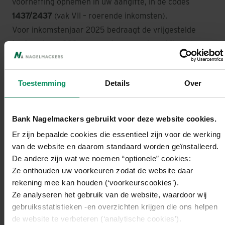
voorheffing opnemen in uw aangifte, in de codes
1437/2437
(vak VII – roerende inkomsten).
Voor inkomstenjaar 2025 bedraagt de vrijgestelde
korf opnieuw
833 euro
, wat een maximaal fiscaal
voordeel van
249,90 euro
kan opleveren (bij een
voorheffing van 30%). Dit bedrag wordt afgetrokken
Toestemming
Details
Over
van uw verschuldigde belasting of terugbetaald als u
geen belasting verschuldigd bent.
Bewijsstukken moeten beschikbaar worden gehouden
Bank Nagelmackers gebruikt voor deze website cookies.
voor controle, maar hoeven niet te worden
Er zijn bepaalde cookies die essentieel zijn voor de werking
toegevoegd aan de aangifte. Banken zijn niet verplicht
van de website en daarom standaard worden geïnstalleerd.
een specifiek attest te leveren; doorgaans volstaan
De andere zijn wat we noemen “optionele” cookies:
rekeningafschriften of andere bewijsdocumenten met
Ze onthouden uw voorkeuren zodat de website daar
rekening mee kan houden (‘voorkeurscookies’).
vermelding van de uitkerende vennootschap, het
Ze analyseren het gebruik van de website, waardoor wij
brutobedrag, het voorheffingstarief en de datum van
gebruiksstatistieken -en overzichten krijgen die ons helpen
uitbetaling.
de website te verbeteren (‘analytische cookies’).