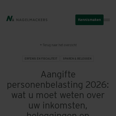
Overslaan
en
naar
Kennismaken
de
inhoud
gaan
Terug naar het overzicht
ERFENIS EN FISCALITEIT
SPAREN & BELEGGEN
Aangifte
personenbelasting 2026:
wat u moet weten over
uw inkomsten,
beleggingen en