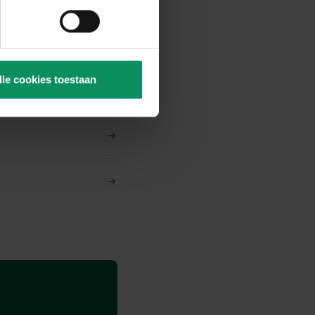
es.
ieuw te openen via de link
zogenaamde permanente
lle cookies toestaan