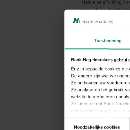
Meld elke afwijking op
bank of aan de afzend
Noteer het telefoonn
bereikbaar) in uw agend
Toestemming
verliest, als ze wordt 
Bank Nagelmackers gebruikt
Er zijn bepaalde cookies die
De andere zijn wat we noeme
Ze onthouden uw voorkeuren 
Ze analyseren het gebruik va
website te verbeteren (‘analy
Ze laten toe dat Bank Nagelm
advertenties tonen (‘marketin
Wij vragen u hierna toestemm
Toestemmingsselectie
U kan instemmen met alle cook
Noodzakelijke cookies
Waar kan ik mijn digita