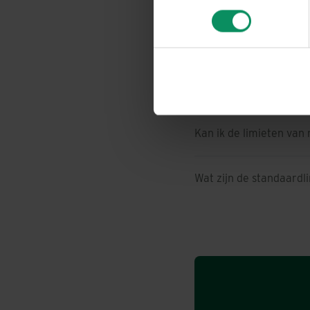
bepalen of u de cookies aanv
U kan uw toestemming op elk
naar de
cookieverklaring
, o
Hoe meldt u een schad
cookies nog zelf via uw brow
U vindt meer informatie, incl
Waar kan ik mijn gebr
Kan ik de limieten van
Wat zijn de standaardl