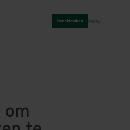
Menu
Kennismaken
n om
ten te