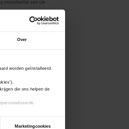
ng onmiddellijk aan uw
agen per week
llen als u de kaart
Over
j elk ander incident.
aard worden geïnstalleerd.
kies’).
krijgen die ons helpen de
gepersonaliseerde
rie categorieën afzonderlijk
Marketingcookies