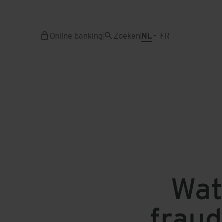
Overslaan
en
naar
Online banking
Zoeken
NL
FR
de
inhoud
gaan
Wat
fraud