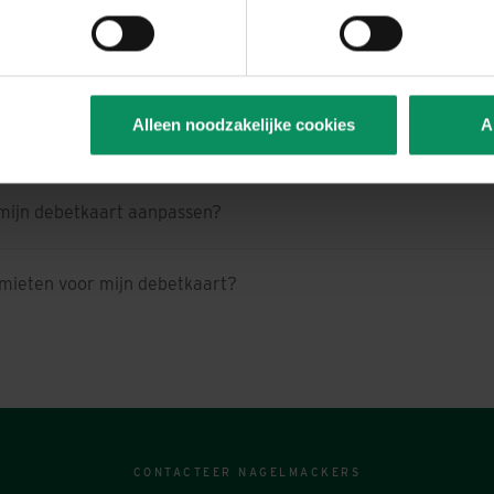
aard of niet. U vindt er bovendien meer informatie over de cooki
 moment wijzigen of intrekken door dit toestemmingsvenster opn
nderaan elke pagina van de website. Het is mogelijk dat u de 
egeval dat gedekt is door uw Mastercard?
serinstellingen zal moeten verwijderen.
. over uw rechten, in het tabblad “Over”.
Alleen noodzakelijke cookies
A
uikerscode vinden?
 mijn debetkaart aanpassen?
imieten voor mijn debetkaart?
CONTACTEER NAGELMACKERS