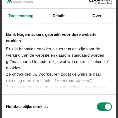
Voor uw volgende sessies is aanmelden met uw
gebruikerscode ook mogelijk.
Toestemming
Details
Over
Uw gebruikerscode vindt u in Beheer > Mijn
contract > Mijn contractgegevens.
Bank Nagelmackers gebruikt voor deze website
cookies.
Er zijn bepaalde cookies die essentieel zijn voor de
werking van de website en daarom standaard worden
Top 5 meest populaire antwoorden
geïnstalleerd. De andere zijn wat we noemen “optionele”
cookies:
Ze onthouden uw voorkeuren zodat de website daar
rekening mee kan houden (‘voorkeurscookies’).
Waar kan ik mijn digitale rekeninguittreksels
Ze analyseren het gebruik van de website, waardoor wij
(bankafschriften) bekijken?
gebruiksstatistieken -en overzichten krijgen die ons
helpen de website te verbeteren (‘analytische cookies’).
Toestemmingsselectie
Ze laten toe dat Bank Nagelmackers en/of derden, vooral
Noodzakelijke cookies
Waar kan ik mijn gebruikerscode vinden?
Google, Microsoft en facebook, u gepersonaliseerde