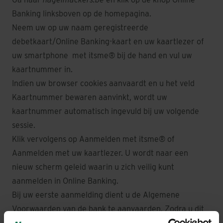
Banking
linksboven op de homepagina.
Neem uw op uw naam geregistreerde
debetkaart/
Online Banking
-kaart en uw kaartlezer of
uw smartphone met itsme® bij de hand en vul uw
kaartnummer in.
Indien uw browser cookies aanvaardt en u het veld
Kaartnummer bewaren aanvinkt, wordt uw
kaartnummer automatisch ingevuld bij uw volgende
sessie.
Klik vervolgens op Aanmelden met itsme® of
Aanmelden met uw kaartlezer. U wordt naar een
nieuw scherm geleid waarin u zich veilig kunt
aanmelden in
Online Banking
.
Bij uw eerste aanmelding dient u de Algemene
Voorwaarden van de bank te aanvaarden. Zodra u dit
gedaan hebt, is uw
Online Banking
-contract actief.