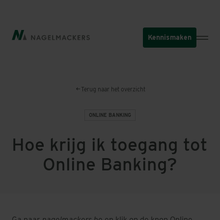
Overslaan
en
naar
Kennismaken
de
inhoud
gaan
Terug naar het overzicht
ONLINE BANKING
Hoe krijg ik toegang tot
Online Banking?
Ga naar
nagelmackers.be
en klik op de knop
Online