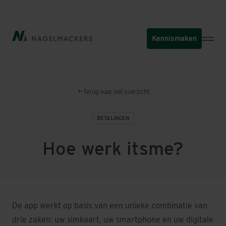
Overslaan
en
naar
Kennismaken
de
inhoud
gaan
Terug naar het overzicht
BETALINGEN
Hoe werk itsme?
De app werkt op basis van een unieke combinatie van
drie zaken: uw simkaart, uw smartphone en uw digitale