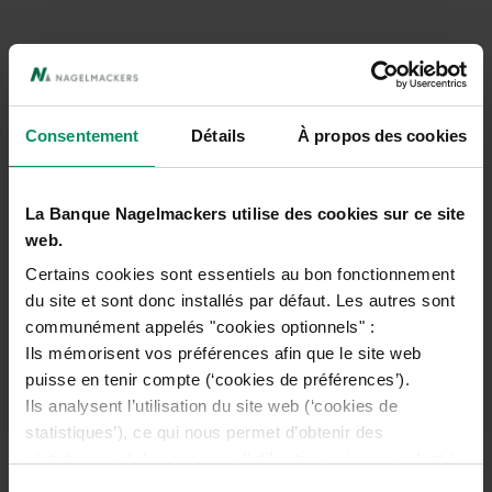
Aller
au
contenu
Faire connaissance
principal
Consentement
Détails
À propos des cookies
Retour à l'aperçu
La Banque Nagelmackers utilise des cookies sur ce site
web.
PAIEMENTS
Certains cookies sont essentiels au bon fonctionnement
du site et sont donc installés par défaut. Les autres sont
Comment fonctionne
communément appelés "cookies optionnels" :
itsme ?
Ils mémorisent vos préférences afin que le site web
puisse en tenir compte (‘cookies de préférences’).
Ils analysent l’utilisation du site web (‘cookies de
statistiques’), ce qui nous permet d’obtenir des
statistiques et des aperçus d’utilisation qui nous aident à
améliorer le site (‘cookies analytiques’).
Le fonctionnement de l'application s'appuie sur la