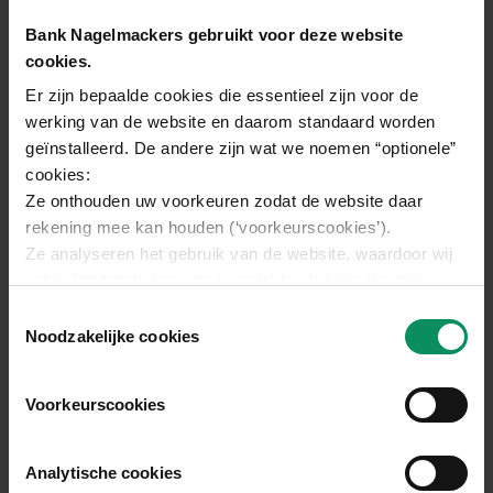
huwen?
Bank Nagelmackers gebruikt voor deze website
Wat zijn de verschillen op het vlak van het erfrecht?
cookies.
Welke tarieven gelden op het vlak van de erfbelasting?
Er zijn bepaalde cookies die essentieel zijn voor de
Hoe mijn partner extra beschermen?
werking van de website en daarom standaard worden
geïnstalleerd. De andere zijn wat we noemen “optionele”
Download gratis ons dossier
cookies:
Ze onthouden uw voorkeuren zodat de website daar
rekening mee kan houden (‘voorkeurscookies’).
Ze analyseren het gebruik van de website, waardoor wij
gebruiksstatistieken -en overzichten krijgen die ons
helpen de website te verbeteren (‘analytische cookies’).
Toestemmingsselectie
Ze laten toe dat Bank Nagelmackers en/of derden, vooral
Noodzakelijke cookies
Gerelateerde artikels
Google, Microsoft en facebook, u gepersonaliseerde
advertenties tonen (‘marketingcookies’).
Voorkeurscookies
Wij vragen u hierna toestemming voor het gebruik van
deze drie soorten cookies.
Wie erft wat als u niets voorziet?
Artikel
ERFENIS EN FISCALITEIT
U kan instemmen met alle cookies, maar u kan ook, via
Analytische cookies
het tabblad “details” voor elk van de drie categorieën