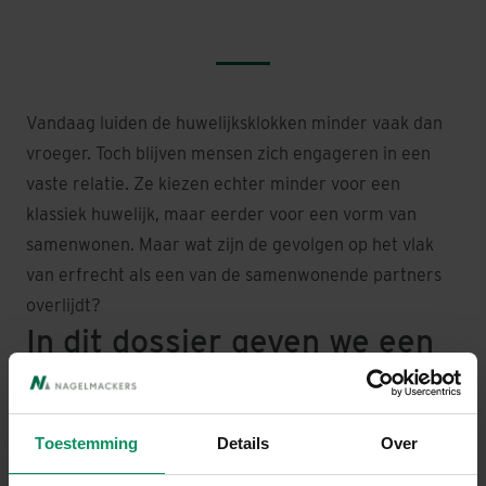
Vandaag luiden de huwelijksklokken minder vaak dan
vroeger. Toch blijven mensen zich engageren in een
vaste relatie. Ze kiezen echter minder voor een
klassiek huwelijk, maar eerder voor een vorm van
samenwonen. Maar wat zijn de gevolgen op het vlak
van erfrecht als een van de samenwonende partners
overlijdt?
In dit dossier geven we een
antwoord op volgende
vragen:
Toestemming
Details
Over
Feitelijk of wettelijk samenwonen, of toch maar beter