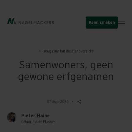
Overslaan
en
naar
Kennismaken
de
inhoud
gaan
Terug naar het dossier overzicht
Samenwoners, geen
gewone erfgenamen
07 Juni 2025
-
Pieter Haine
Senior Estate Planner