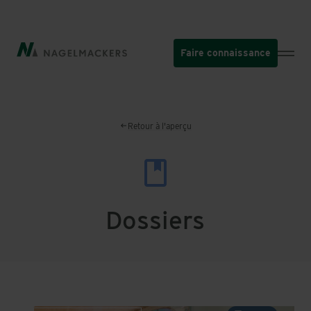
Aller
au
contenu
Faire connaissance
principal
Retour à l'aperçu
Dossiers