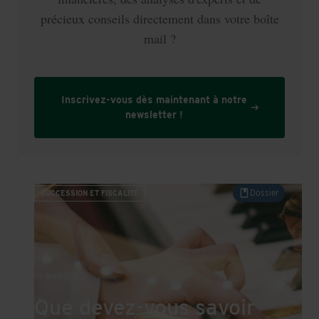
précieux conseils directement dans votre boîte
mail ?
Inscrivez-vous dès maintenant à notre
newsletter !
Que devez-vous savoir sur le testament?
Dossier
SUCCESSION ET FISCALITÉ
18 Avril 2025
Que devez-vous savoir