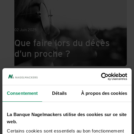
02 Juin 2025
Que faire lors du décès
d’un proche ?
Donation mobilière: les grands principes
Dossier
SUCCESSION ET FISCALITÉ
Consentement
Détails
À propos des cookies
La Banque Nagelmackers utilise des cookies sur ce site
22 Mai 2025
web.
Donation mobilière: les
Certains cookies sont essentiels au bon fonctionnement