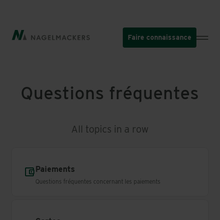
Aller
au
contenu
Faire connaissance
principal
Questions fréquentes
All topics in a row
Paiements
Questions fréquentes concernant les paiements