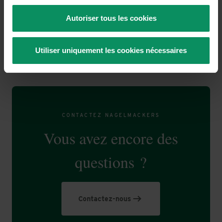
Paiements instantanés, qu’est-ce ?
Vous pouvez modifier ou retirer votre consentement à
Autoriser tous les cookies
tout moment en rouvrant cette fenêtre de consentement
via le lien qui se trouve dans notre
politique en matière
Pourquoi choisir une Mastercard Platinum?
de cookies
, que vous pouvez retrouver via un hyperlien
Utiliser uniquement les cookies nécessaires
disponible sur chaque page de notre site web. Il est
possible que vous deviez encore supprimer vous-même
les cookies dits permanents via les paramètres de votre
navigateur. Vous trouverez plus d’informations, y compris
sur vos droits, dans l’onglet "A propos".
CONTACTEZ NAGELMACKERS
Vous avez encore des
questions ?
Contactez-nous