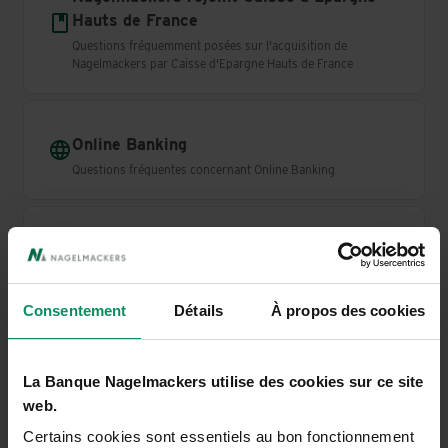
Hauts de France
Questions fréquemment posées sur l'acquisition de
Nagelmackers par Caisse d'Epargne Hauts de France
Online Banking
Questions fréquentes concernant
Online Banking
Online Banking
Plus
Questions fréquentes concernant
Online Banking
Plus
Consentement
Détails
À propos des cookies
Sécurité
La Banque Nagelmackers utilise des cookies sur ce site
Questions fréquentes concernant la sécurité
web.
Certains cookies sont essentiels au bon fonctionnement
Vous n'avez pas trouvé ce que vous cherchez ?