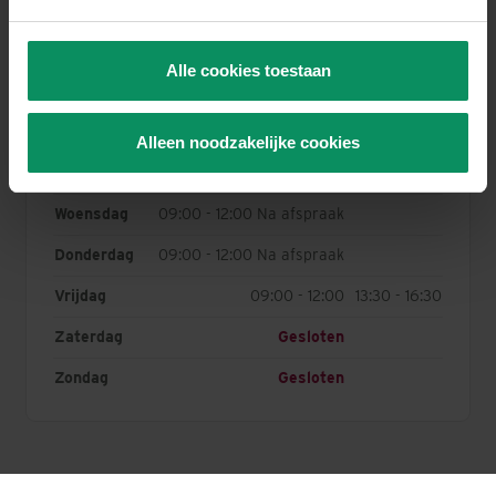
intrekken door dit toestemmingsvenster opnieuw te
openen via de link naar de
cookieverklaring
, onderaan
Alle cookies toestaan
Openingstijden
elke pagina van de website. Het is mogelijk dat u de
zogenaamde permanente cookies nog zelf via uw
browserinstellingen zal moeten verwijderen.
Maandag
09:00 - 12:00
13:30 - 16:30
Alleen noodzakelijke cookies
U vindt meer informatie, incl. over uw rechten, in het
Dinsdag
09:00 - 12:00
13:30 - 18:00
tabblad “Over”.
Woensdag
09:00 - 12:00 Na afspraak
Donderdag
09:00 - 12:00 Na afspraak
Vrijdag
09:00 - 12:00
13:30 - 16:30
Zaterdag
Gesloten
Zondag
Gesloten