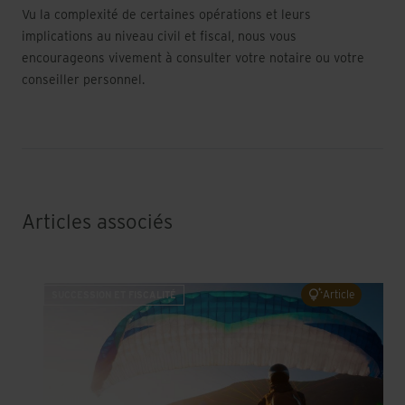
Vu la complexité de certaines opérations et leurs
implications au niveau civil et fiscal, nous vous
encourageons vivement à consulter votre notaire ou votre
conseiller personnel.
Articles associés
Qui hérite de quoi si vous ne prévoyez rien ?
Article
SUCCESSION ET FISCALITÉ
27 Juillet 2026