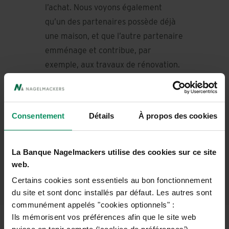
l’achat. Nous voyons également
qu’un des partenaires possède déjà
une maison, et que l’autre partenaire
emménage et contribue, par
exemple, aux travaux de rénovation.
Si tout se passe bien, personne ne
s’en soucie, mais les problèmes
potentiels commencent bien sûr en
Consentement
Détails
À propos des cookies
cas de rupture. S’agissait-il d’une
contribution à la cohabitation ou de
montants qui devaient être
La Banque Nagelmackers utilise des cookies sur ce site
web.
remboursés un jour ? »
Certains cookies sont essentiels au bon fonctionnement
du site et sont donc installés par défaut. Les autres sont
communément appelés "cookies optionnels" :
Ils mémorisent vos préférences afin que le site web