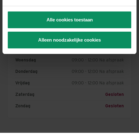
intrekken door dit toestemmingsvenster opnieuw te
openen via de link naar de
cookieverklaring
, onderaan
Alle cookies toestaan
Openingstijden
elke pagina van de website. Het is mogelijk dat u de
zogenaamde permanente cookies nog zelf via uw
browserinstellingen zal moeten verwijderen.
Maandag
09:00 - 12:00 Na afspraak
Alleen noodzakelijke cookies
U vindt meer informatie, incl. over uw rechten, in het
Dinsdag
09:00 - 12:00 Na afspraak
tabblad “Over”.
Woensdag
09:00 - 12:00 Na afspraak
Donderdag
09:00 - 12:00 Na afspraak
Vrijdag
09:00 - 12:00 Na afspraak
Zaterdag
Gesloten
Zondag
Gesloten